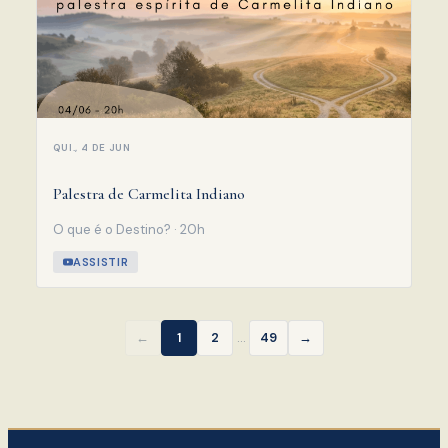
QUI., 4 DE JUN
Palestra de Carmelita Indiano
O que é o Destino? · 20h
ASSISTIR
…
←
1
2
49
→