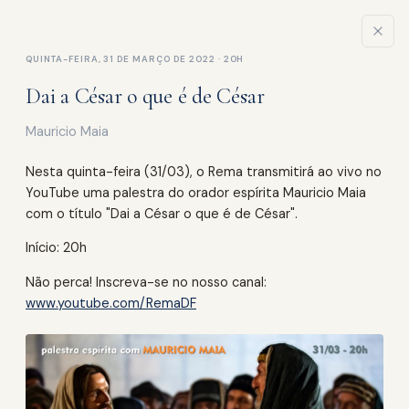
QUINTA-FEIRA, 31 DE MARÇO DE 2022 · 20H
Dai a César o que é de César
ATIVIDADES
Mauricio Maia
Palestras
Nesta quinta-feira (31/03), o Rema transmitirá ao vivo no
YouTube uma palestra do orador espírita Mauricio Maia
com o título "Dai a César o que é de César".
PRÓXIMAS PALESTRAS
Início: 20h
Não perca! Inscreva-se no nosso canal:
QUI., 13 DE AGO
www.youtube.com/RemaDF
Palestra de Leandro Carraro
20h