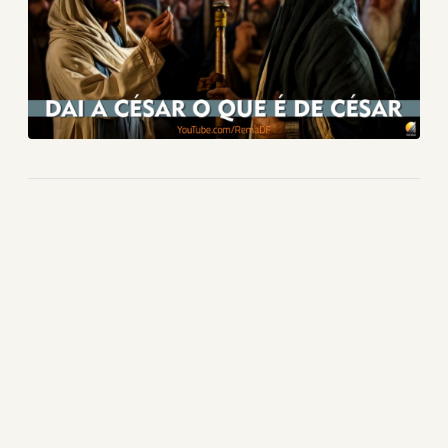
QUI., 20 DE AGO
Palestra de Catharino dos Anjos
20h
QUI., 27 DE AGO
Palestra de Mauricio Maia
20h
PALESTRAS ANTERIORES