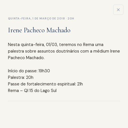
QUINTA-FEIRA, 1 DE MARÇO DE 2018 · 20H
Irene Pacheco Machado
ATIVIDADES
Nesta quinta-feira, 01/03, teremos no Rema uma
Palestras
palestra sobre assuntos doutrinários com a médium Irene
Pacheco Machado.
PRÓXIMAS PALESTRAS
Início do passe: 19h30
Palestra: 20h
Passe de fortalecimento espiritual: 21h
QUI., 13 DE AGO
Rema – QI 15 do Lago Sul
Palestra de Leandro Carraro
20h