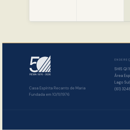
ENDERE
SHIS QI 1
Área Esp
Lago Sul,
Casa Espírita Recanto de Maria
(61) 324
Fundada em 10/11/1976