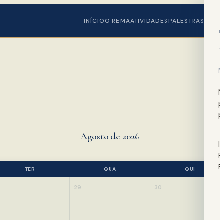
INÍCIO
O REMA
ATIVIDADES
PALESTRAS
NOV
Agosto de 2026
TER
QUA
QUI
8
29
30