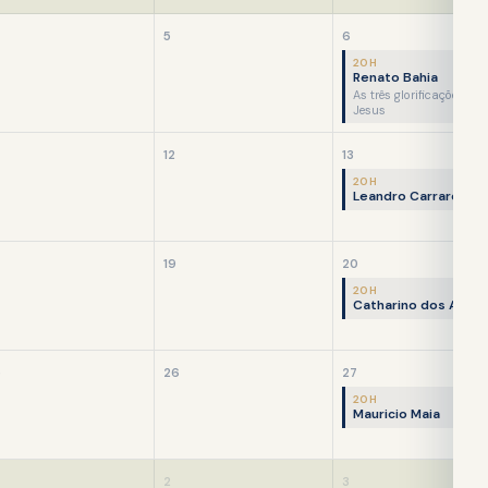
5
6
20H
Renato Bahia
As três glorificações de
Jesus
12
13
20H
Leandro Carraro
19
20
20H
Catharino dos Anjos
5
26
27
20H
Mauricio Maia
2
3