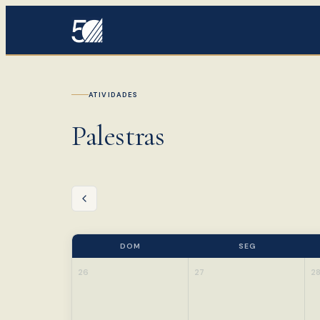
ATIVIDADES
Palestras
DOM
SEG
26
27
2