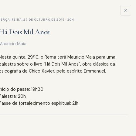
IDADES
MENSAGENS
LIVRARIA
CONTATO
YOUTUBE
TERÇA-FEIRA, 27 DE OUTUBRO DE 2015 · 20H
Há Dois Mil Anos
Mauricio Maia
Nesta quinta, 29/10, o Rema terá Mauricio Maia para uma
palestra sobre o livro "Há Dois Mil Anos", obra clássica da
psicografia de Chico Xavier, pelo espírito Emmanuel.
Início do passe: 19h30
Palestra: 20h
Passe de fortalecimento espiritual: 21h
SEX
SÁB
31
1