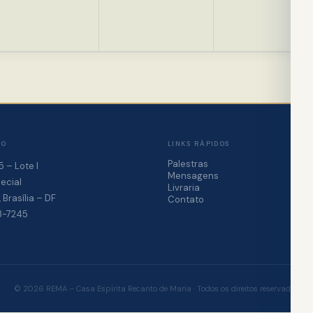
ÇO
LINKS RÁPIDOS
Palestras
5 – Lote I
Mensagens
ecial
Livraria
 Brasília – DF
Contato
8-7245
© 2026 REMA – Casa Espírita Recanto de Maria · Todos os direitos reservados