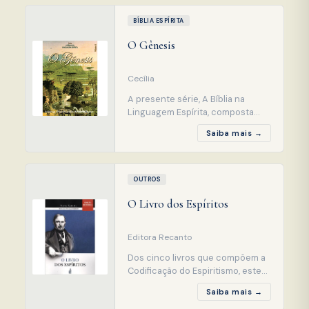
Noleto Bezerra.
BÍBLIA ESPÍRITA
O Gênesis
Cecília
A presente série, A Bíblia na
Linguagem Espírita, composta
dos volumes do Antigo
Saiba mais →
Testamento, explicados em
Espírito e em Verdade, vem
enriquecer a bibliografia espírita
e destina-se a todos os
OUTROS
estudiosos das escrituras, tendo
O Livro dos Espíritos
no Espiritismo a chave que lhes
faculta decifrar trechos que,
como ensina
Editora Recanto
Dos cinco livros que compõem a
Codificação do Espiritismo, este
foi o primeiro, reunindo os
Saiba mais →
ensinos dos Espíritos superiores