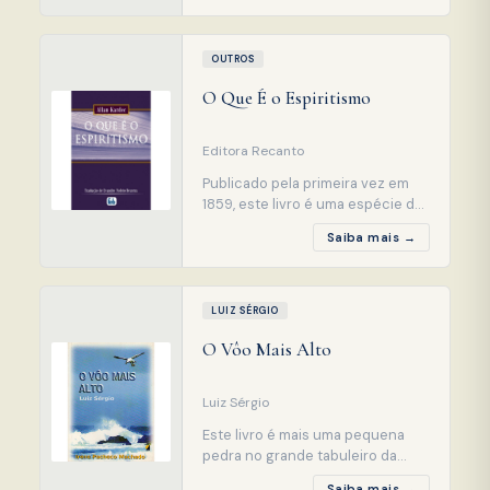
suas impressões de forma
simples, espontânea e
despretensiosa, mantendo em
OUTROS
clima de serenidade, por vezes
O Que É o Espiritismo
comovente, uma franca
jovialidade que alegra o leitor. É
uma leitura
Editora Recanto
Publicado pela primeira vez em
1859, este livro é uma espécie de
introdução ao estudo da Doutrina
Saiba mais →
Espírita, um manual que discorre
sobre os pontos fundamentais do
Espiritismo, em linguagem fácil e
acessível a todas as inteligências.
LUIZ SÉRGIO
Dividese em três capítulos: O
O Vôo Mais Alto
primeiro, sob a forma de diálogos
com
Luiz Sérgio
Este livro é mais uma pequena
pedra no grande tabuleiro da
literatura espírita, que há de ser
Saiba mais →