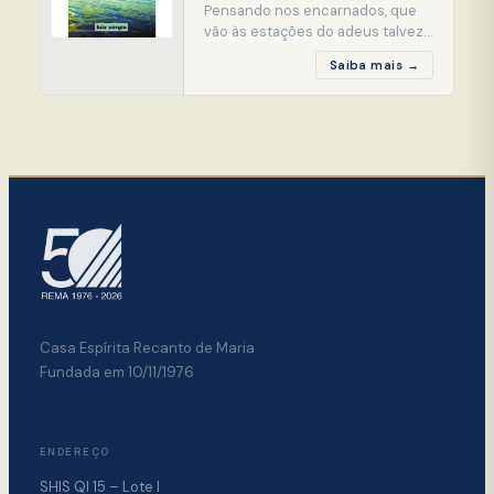
Pensando nos encarnados, que
vão às estações do adeus talvez
julgando que ali seja o ponto final
Saiba mais →
da vida de cada um, Luiz Sérgio
tenta contar neste livro um
pouco das belezas do mundo em
que vive, o mundo espiritual,
nosso universo de amor, onde
encontramos novas
oportunidades de vida. Depois do
mer
Casa Espírita Recanto de Maria
Fundada em 10/11/1976
ENDEREÇO
SHIS QI 15 – Lote I