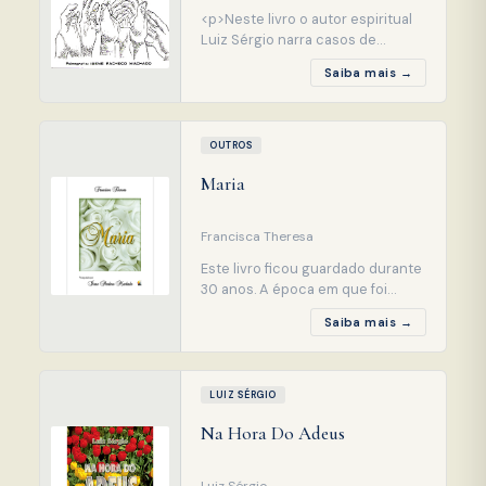
<p>Neste livro o autor espiritual
Luiz Sérgio narra casos de
suicidas, destacando o carinho
Saiba mais →
com que são tratados quando
estão prontos para receber o
auxílio espiritual. Com rara ternura
e sensibilidade, o autor aborda a
OUTROS
questão do suicídio,
Maria
incentivando-nos a perseverar
na necessidade de valorização
Francisca Theresa
Este livro ficou guardado durante
30 anos. A época em que foi
escrito não era propícia para que
Saiba mais →
ele chegasse às suas mãos, leitor.
A médium ensaiava os primeiros
passos na Doutrina Espírita, por
isso sua autora, Francisca
LUIZ SÉRGIO
Theresa, resolveu esperar, pois
Na Hora Do Adeus
este livro relata os fatos
marcantes da vida d
Luiz Sérgio