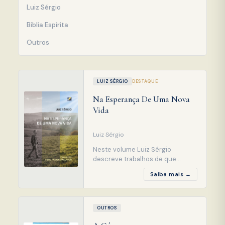
Luiz Sérgio
Bíblia Espírita
Outros
LUIZ SÉRGIO
DESTAQUE
Na Esperança De Uma Nova
Vida
Luiz Sérgio
Neste volume Luiz Sérgio
descreve trabalhos de que
participa como aprendiz do Bem,
Saiba mais →
por mercê de seus mentores, em
zonas inferiores da
espiritualidade, onde a equipe
comparece para socorrer
OUTROS
Espíritos infelizes, principalmente