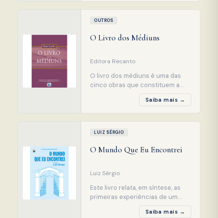
através de médiuns de várias
partes do mundo. Ele é o marco
inicial de uma Doutrina que
OUTROS
trouxe uma profunda
O Livro dos Médiuns
repercussão no pensamento e na
visão de vida de considerável
parcel
Editora Recanto
O livro dos médiuns é uma das
cinco obras que constituem a
Codificação da Doutrina Espírita.
Saiba mais →
Reúne “o ensino especial dos
Espíritos sobre a teoria de todos
os gêneros de manifestações, os
meios de comunicação com o
LUIZ SÉRGIO
mundo invisível, o
O Mundo Que Eu Encontrei
desenvolvimento da
mediunidade, as dificuldades e os
tropeços que
Luiz Sérgio
Este livro relata, em síntese, as
primeiras experiências de um
jovem de 23 anos, após haver
Saiba mais →
deixado o corpo físico. Descreve