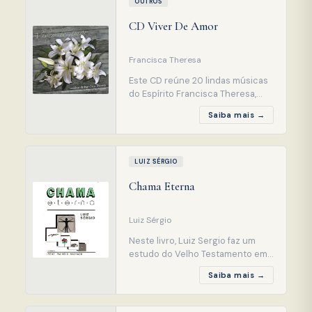
OUTROS
Codificador Allan Kardec. Ela
CD Viver De Amor
oferece ao homem um mar de
oportunidades para sua
renovação, con
Francisca Theresa
Este CD reúne 20 lindas músicas
do Espírito Francisca Theresa,
mentora da médium Irene
Saiba mais →
Pacheco Machado e da Casa
Espírita Recanto de Maria. São
melodias que cantam sobretudo
o amor e aquele que as escutar
LUIZ SÉRGIO
com certeza será transportado a
Chama Eterna
um mundo onde a paz invadirá
seu coração, onde se vive de
amor.
Luiz Sérgio
Neste livro, Luiz Sergio faz um
estudo do Velho Testamento em
linguagem de fácil assimilação
Saiba mais →
das passagens bíblicas,
esclarecendo pontos ainda não
intelígiveis para nós. Fala dos