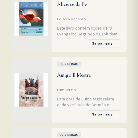
Alicerce da Fé
conhecimentos e novos amigos.
Este volume reúne histórias
sobre sua prof
Editora Recanto
Este livro contém lições de O
Evangelho Segundo o Espiritismo
narradas pelos dois autores. É um
Saiba mais →
estudo muito simples, nada
complicado, pois eles desejam
que todos encontrem o caminho,
que não existe sem o Evangelho.
LUIZ SÉRGIO
O Espírito pode conquistar o
Amigo E Mestre
trono da cultura, o médium pode
receber entidades, mas
Luiz Sérgio
Esta obra de Luiz Sérgio relata
cada versículo do Sermão da
Montanha, o código moral da
Saiba mais →
Humanidade, e tem como objetivo
mostrar ao leitor a fidelidade do
Cristo ao Antigo Testamento,
quando, no Sermão do Monte,
LUIZ SÉRGIO