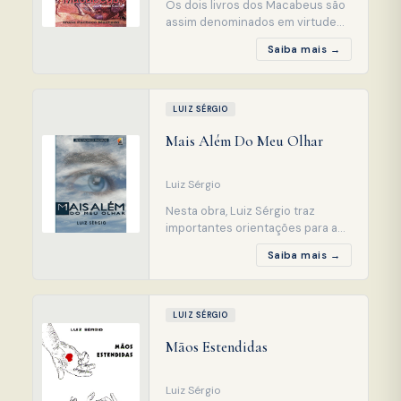
Os dois livros dos Macabeus são
assim denominados em virtude
do apelido de um dos filhos de
Saiba mais →
Matatias, Judas, chamado o
Macabeu (martelo), figura central
da narrativa. Classificados como
históricos, neles é narrada a
LUIZ SÉRGIO
resistência dos judeus contra o
Mais Além Do Meu Olhar
jugo dos selêucidas, soberanos
gregos da dinastia he
Luiz Sérgio
Nesta obra, Luiz Sérgio traz
importantes orientações para a
juventude, abordando temas que
Saiba mais →
muito interessarão pais e
educadores: evangelização
infanto-juvenil, família, drogas,
gravidez precoce e muitos
LUIZ SÉRGIO
outros. Através de uma linguagem
Mãos Estendidas
simples, sem recorrer a figuras de
linguagem ou palavras difícei
Luiz Sérgio