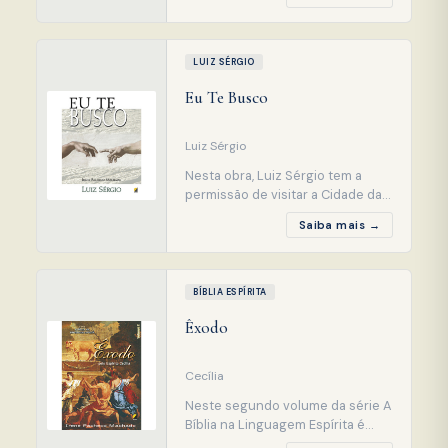
Crônicas, com o qual constituíam
uma só obra. Esdras foi o primeiro
da classe conhecida como
escribas, copistas oficiais e
LUIZ SÉRGIO
intérpretes das escrituras. Ele
Eu Te Busco
tinha uma visão futurista e
dedicou-se ao estudo da palavra
de Deus
Luiz Sérgio
Nesta obra, Luiz Sérgio tem a
permissão de visitar a Cidade das
Crianças, núcleo espiritual
Saiba mais →
destinado a receber crianças,
adolescentes e jovens
desencarnados, local em que
continuam os estudos
BÍBLIA ESPÍRITA
interrompidos na Crosta, além de
Êxodo
desfrutar de imensas
possibilidades de educação e
entretenimento. Excelent
Cecília
Neste segundo volume da série A
Bíblia na Linguagem Espírita é
analisado minuciosamente o livro