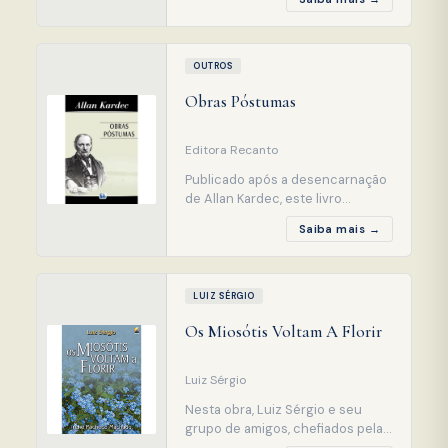
muito útil a todos os que o lerem
com a devida atenção e
assimilarem suas lições.
Receberão em troca, certamente,
OUTROS
esclarecimentos, paz e felicidade,
Obras Póstumas
porque aprenderão a renunciar a
si mesmos e, seguindo os
Editora Recanto
Publicado após a desencarnação
de Allan Kardec, este livro
apresenta, logo no começo, bem
Saiba mais →
escrita biografia do Codificador,
seguida do discurso pronunciado
por Camille Flammarion quando
do seu sepultamento. Reúne
LUIZ SÉRGIO
importantes registros deixados
Os Miosótis Voltam A Florir
por Allan Kardec
Luiz Sérgio
Nesta obra, Luiz Sérgio e seu
grupo de amigos, chefiados pela
amado amigo Enoque, mostra-