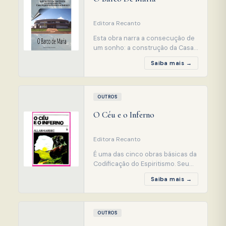
fato, como não podia de
Editora Recanto
Esta obra narra a consecução de
um sonho: a construção da Casa
Espírita Recanto de Maria. Para
Saiba mais →
essa tarefa foi escolhida pelo
plano superior a médium Irene
Pacheco Machado, que, sob a
tutela de Francisca Theresa, sua
OUTROS
mentora espiritual, reuniu um
O Céu e o Inferno
punhado de almas, sob a
proteção de Maria de Nazaré.
Editora Recanto
É uma das cinco obras básicas da
Codificação do Espiritismo. Seu
principal escopo é explicar a
Saiba mais →
Justiça de Deus à luz da Doutrina
Espírita. Objetiva demonstrar a
imortalidade do Espírito e a
condição que ele usufruirá no
OUTROS
mundo espiritual, como