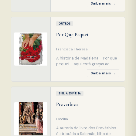
Saiba mais →
nos que os jovens podem
trabalhar pela melhoria do
Universo que nos cerca, não
importando se estejam
OUTROS
encarnados ou desencarnados.
Por Que Pequei
Basta que arregacem as mangas
das camisas e com humildade e
disciplina combatam a
Francisca Theresa
A história de Madalena – Por que
pequei – aqui está graças ao
Terceiro Chamado do Senhor: a
Saiba mais →
Doutrina Espírita, que veio até o
plano fisico para revelar o que
antes encontrava-se oculto. Este
livro ficou 30 anos guardado. Por
BÍBLIA ESPÍRITA
quê? alguns perguntarão.
Proverbios
Simplesmente, por respeito à
Doutrina, sua autora,
Cecília
A autoria do livro dos Provérbios
é atribuída a Salomão, filho de