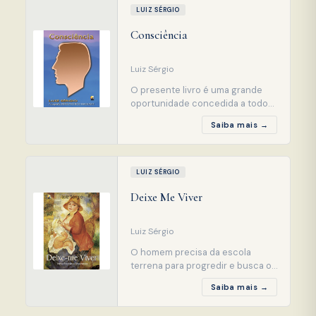
direitos humanos, da luta da
LUIZ SÉRGIO
mulher pela sua afirmação e
Consciência
emancipação e da evolução do
ser. À medida que vamos lendo
este
Luiz Sérgio
O presente livro é uma grande
oportunidade concedida a todos
nós de, conscientemente,
Saiba mais →
enfrentar um problema de
característica biopsicossocial de
grande importância para o mundo
atual, notadamente quando a
LUIZ SÉRGIO
imprensa mundial enfatiza com
Deixe Me Viver
maiores números de artigos o
aumento do consumo de variadas
droga
Luiz Sérgio
O homem precisa da escola
terrena para progredir e busca o
corpo físico para resgatar suas
Saiba mais →
faltas pretéritas. Preocupados
com as rejeições que vêm