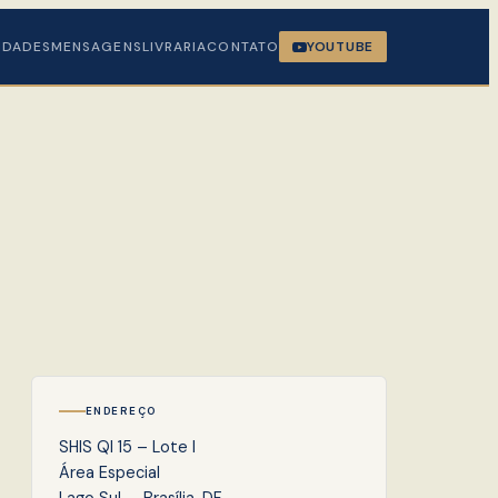
IDADES
MENSAGENS
LIVRARIA
CONTATO
YOUTUBE
ENDEREÇO
SHIS QI 15 – Lote I
Área Especial
Lago Sul — Brasília, DF