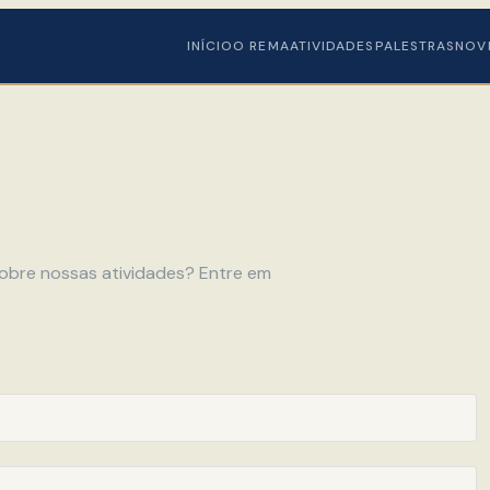
INÍCIO
O REMA
ATIVIDADES
PALESTRAS
NOV
sobre nossas atividades? Entre em