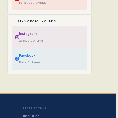
Palestras gravadas
SIGA O BAZAR DO REMA
Instagram
@BazarDoRema
Facebook
BazarDoRema
REDES SOCIAIS
YouTube