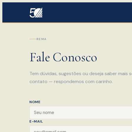
REMA
Fale Conosco
Tem dúvidas, sugestões ou deseja saber mais 
contato — respondemos com carinho.
NOME
E-MAIL