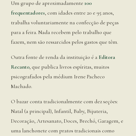
Um grupo de aproximadamente
100
frequentadores
, com idades entre 20 e 95 anos,
trabalha voluntariamente na confecção de peças
para a feira. Nada recebem pelo trabalho que
fazem, nem são ressarcidos pelos gastos que têm.
Outra fonte de renda da instituição é a
Editora
Recanto
, que publica livros espíritas, muitos
psicografados pela médium Irene Pacheco
Machado.
O bazar conta tradicionalmente com dez seções:
Natal (a principal), Infantil, Baby, Bijuteria,
Decoração, Artesanato, Doces, Brechó, Garagem, e
uma lanchonete com pratos tradicionais como