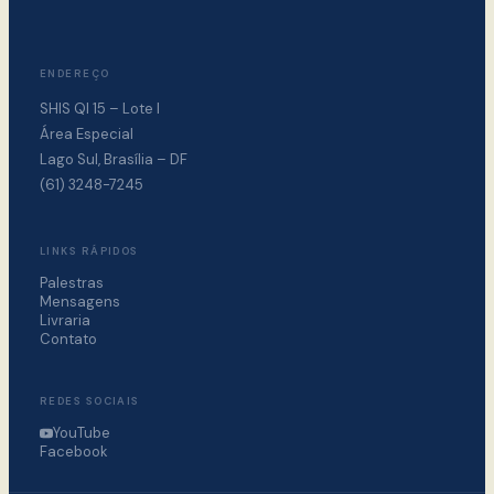
ENDEREÇO
SHIS QI 15 – Lote I
Área Especial
Lago Sul, Brasília – DF
(61) 3248-7245
LINKS RÁPIDOS
Palestras
Mensagens
Livraria
Contato
REDES SOCIAIS
YouTube
Facebook